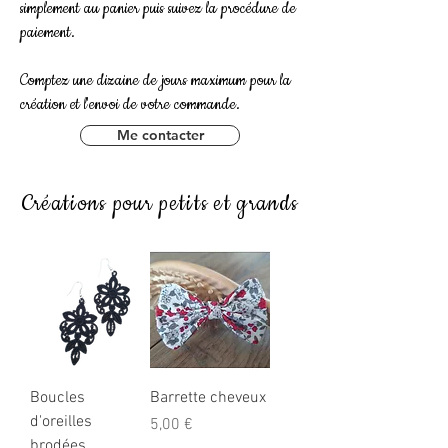
simplement au panier puis suivez la procédure de
paiement.
Comptez une dizaine de jours maximum pour la
création et l'envoi de votre commande.
Me contacter
Créations pour petits et grands
Boucles
Barrette cheveux
d'oreilles
Prix
5,00 €
brodées